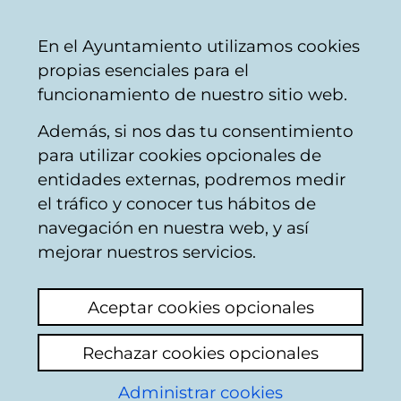
Vitoria-
Share
Con
English
En el Ayuntamiento utilizamos cookies
Gasteiz
propias esenciales para el
City
funcionamiento de nuestro sitio web.
Council
Además, si nos das tu consentimiento
Municipal employment
para utilizar cookies opcionales de
entidades externas, podremos medir
el tráfico y conocer tus hábitos de
OPE de méritos de
navegación en nuestra web, y así
personas con
mejorar nuestros servicios.
discapacidad física
Aceptar cookies opcionales
View latest comment
(added 24/05/2026
Rechazar cookies opcionales
13:45:36)
Administrar cookies