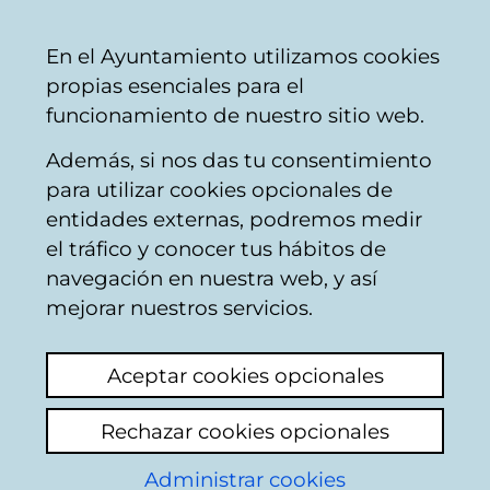
Vitoria-
Share
Con
English
En el Ayuntamiento utilizamos cookies
Gasteiz
propias esenciales para el
City
funcionamiento de nuestro sitio web.
Council
Además, si nos das tu consentimiento
Firemen
para utilizar cookies opcionales de
entidades externas, podremos medir
el tráfico y conocer tus hábitos de
Nido panal
navegación en nuestra web, y así
mejorar nuestros servicios.
View latest comment
(added 07/04/2026
12:26:50)
Aceptar cookies opcionales
Rechazar cookies opcionales
Buenas
Administrar cookies