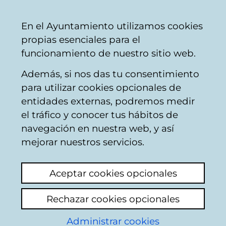
Vitoria-
Share
Con
English
En el Ayuntamiento utilizamos cookies
Gasteiz
propias esenciales para el
City
funcionamiento de nuestro sitio web.
Council
Además, si nos das tu consentimiento
Firemen
para utilizar cookies opcionales de
entidades externas, podremos medir
el tráfico y conocer tus hábitos de
avispa asiática
navegación en nuestra web, y así
mejorar nuestros servicios.
View latest comment
(added 02/03/2026
10:41:13)
Aceptar cookies opcionales
Add comment
Rechazar cookies opcionales
Hola! En el parque de perros del anillo verde
Administrar cookies