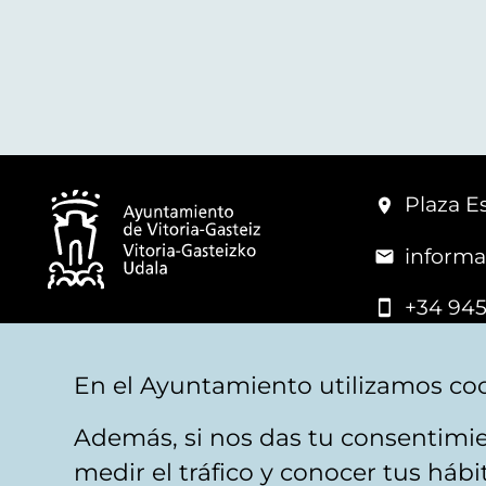
Plaza Es
informa
+34 945
© Vitoria-Gasteiz City Hall
En el Ayuntamiento utilizamos coo
Además, si nos das tu consentimie
Legal warning
Privacy
Politica de cookies
W
medir el tráfico y conocer tus háb