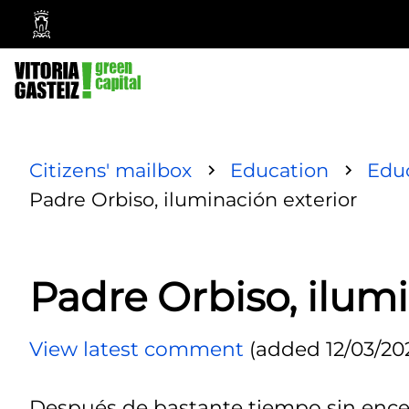
Vitoria-
Gasteiz
City
Council
Citizens' mailbox
Education
Educ
Padre Orbiso, iluminación exterior
Padre Orbiso, ilumi
View latest comment
(added 12/03/202
Después de bastante tiempo sin encen