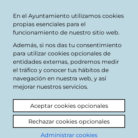
Vitoria-
Share
Con
English
En el Ayuntamiento utilizamos cookies
Gasteiz
propias esenciales para el
City
funcionamiento de nuestro sitio web.
Council
Además, si nos das tu consentimiento
Pollution
para utilizar cookies opcionales de
entidades externas, podremos medir
el tráfico y conocer tus hábitos de
contaminación fuera
navegación en nuestra web, y así
de límites
mejorar nuestros servicios.
View latest comment
(added 15/01/2026
Aceptar cookies opcionales
15:21:01)
Rechazar cookies opcionales
Add comment
Administrar cookies
Leo en la prensa lo siguiente: