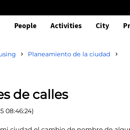
People
Activities
City
P
using
Planeamiento de la ciudad
s de calles
5 08:46:24)
 mi ciudad el cambio de nombre de algu