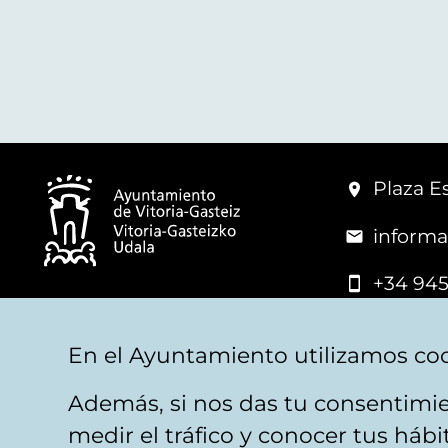
Plaza Es
informa
+34 945
© Vitoria-Gasteiz City Hall
En el Ayuntamiento utilizamos coo
Además, si nos das tu consentimie
Legal warning
Privacy
Politica de cookies
W
medir el tráfico y conocer tus háb