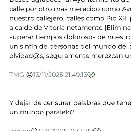
calle por otro más merecido como Av
nuestro callejero, calles como Pio XII
alcalde de Vitoria netamente [Elimin
superar tiempos dolorosos de nuestro
un sinfín de personas del mundo del a
olvidad@s, seguramente merezcan una
TMG.
13/11/2025 21:49:13
Y dejar de censurar palabras que tenéi
un mundo paralelo?
vecino
14/11/2025 01:24:12