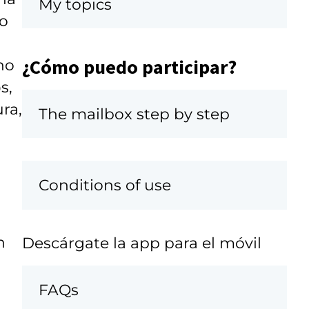
My topics
do
¿Cómo puedo participar?
no
s,
ra,
The mailbox step by step
Conditions of use
n
Descárgate la app para el móvil
FAQs