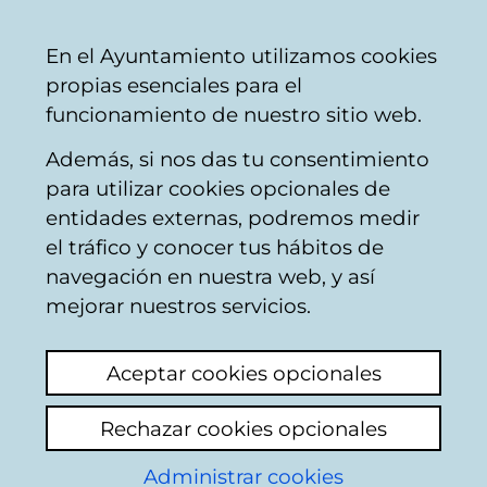
Vitoria-
Share
Con
English
En el Ayuntamiento utilizamos cookies
Gasteiz
propias esenciales para el
City
funcionamiento de nuestro sitio web.
Council
Además, si nos das tu consentimiento
Public sanitation / waste collection
para utilizar cookies opcionales de
entidades externas, podremos medir
el tráfico y conocer tus hábitos de
SILLA MARRON
navegación en nuestra web, y así
ABANDONADA EN
mejorar nuestros servicios.
DOMINGO BELTAN
Aceptar cookies opcionales
46/48
Rechazar cookies opcionales
View latest comment
(added 07/07/2025
Administrar cookies