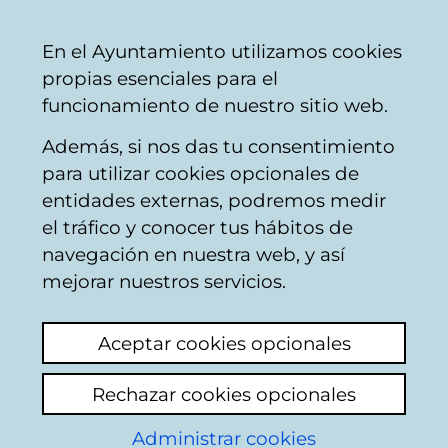
Vitoria-
Share
Con
English
En el Ayuntamiento utilizamos cookies
Gasteiz
propias esenciales para el
City
funcionamiento de nuestro sitio web.
Council
Además, si nos das tu consentimiento
Public sanitation / waste collection
para utilizar cookies opcionales de
entidades externas, podremos medir
el tráfico y conocer tus hábitos de
Limpieza Pública
navegación en nuestra web, y así
mejorar nuestros servicios.
Add comment
Aceptar cookies opcionales
Más de lo mismo ,la limpieza de Vitoria es
una VERGUENZA!!!
Rechazar cookies opcionales
La empresa de limpiezas un desastre y, aquí
Administrar cookies