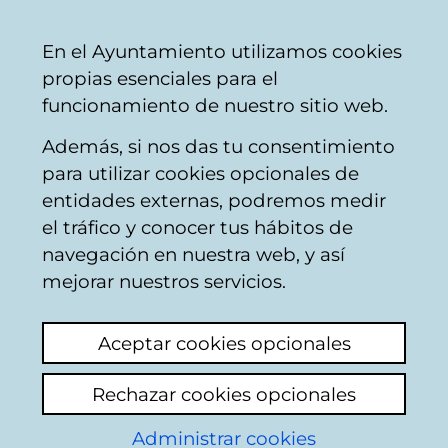
Vitoria-
Share
Con
English
En el Ayuntamiento utilizamos cookies
Gasteiz
propias esenciales para el
City
funcionamiento de nuestro sitio web.
Council
Además, si nos das tu consentimiento
AMVISA
para utilizar cookies opcionales de
entidades externas, podremos medir
el tráfico y conocer tus hábitos de
Punto de suminitro
navegación en nuestra web, y así
mejorar nuestros servicios.
View latest comment
(added 18/05/2026
10:16:52)
Aceptar cookies opcionales
Add comment
Rechazar cookies opcionales
Buenos días
Administrar cookies