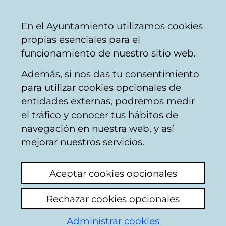
Vitoria-
Share
Con
English
En el Ayuntamiento utilizamos cookies
Gasteiz
propias esenciales para el
City
funcionamiento de nuestro sitio web.
Council
Además, si nos das tu consentimiento
Municipal employment
para utilizar cookies opcionales de
entidades externas, podremos medir
el tráfico y conocer tus hábitos de
SPEIS-2022
navegación en nuestra web, y así
Convocatoria de
mejorar nuestros servicios.
oferta de empleo
Aceptar cookies opcionales
público.
Rechazar cookies opcionales
Administrar cookies
El Departamento de Función Pública