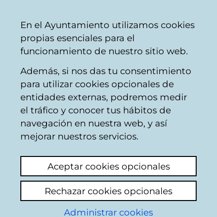
Vitoria-
Share
Con
English
En el Ayuntamiento utilizamos cookies
Gasteiz
propias esenciales para el
City
funcionamiento de nuestro sitio web.
Council
Además, si nos das tu consentimiento
Commercial activities
para utilizar cookies opcionales de
entidades externas, podremos medir
el tráfico y conocer tus hábitos de
Mercado Medieval
navegación en nuestra web, y así
mejorar nuestros servicios.
View latest comment
(added 04/10/2024
09:38:33)
Aceptar cookies opcionales
Add comment
Rechazar cookies opcionales
Administrar cookies