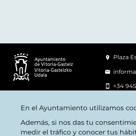
Plaza Es
informa
+34 945
© Vitoria-Gasteiz City Hall
En el Ayuntamiento utilizamos coo
Además, si nos das tu consentimie
Legal warning
Privacy
Politica de cookies
W
medir el tráfico y conocer tus háb