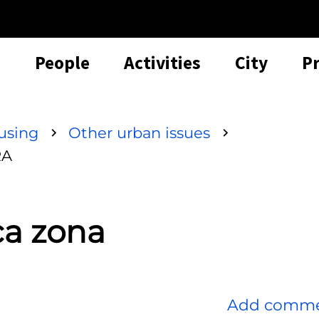
People
Activities
City
P
using
Other urban issues
RA
ca zona
Add comm