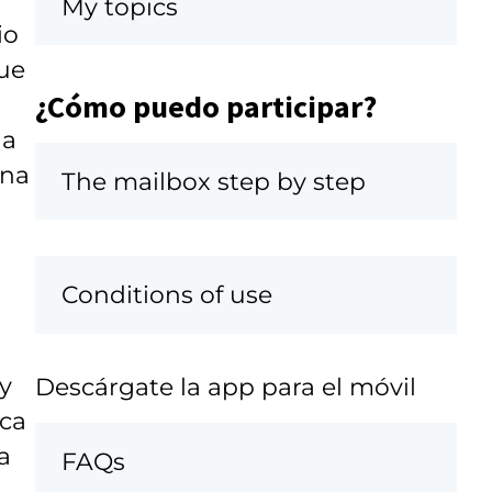
My topics
io
que
¿Cómo puedo participar?
ha
una
The mailbox step by step
Conditions of use
y
Descárgate la app para el móvil
sca
a
FAQs