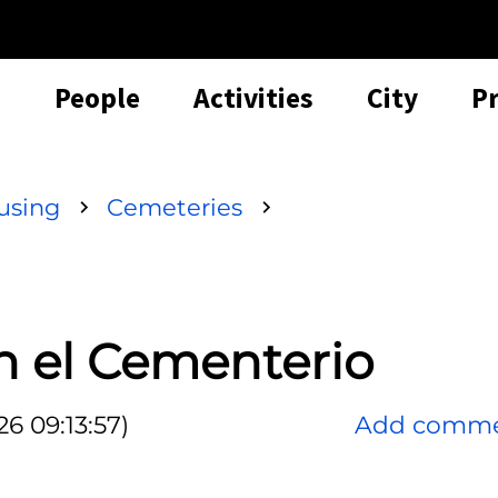
People
Activities
City
P
using
Cemeteries
n el Cementerio
6 09:13:57)
Add comm