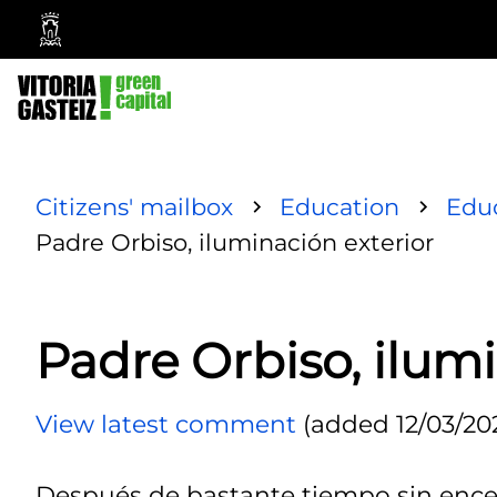
Vitoria-
Gasteiz
City
Council
Citizens' mailbox
Education
Educ
Padre Orbiso, iluminación exterior
Padre Orbiso, ilumi
View latest comment
(added 12/03/202
Después de bastante tiempo sin encen