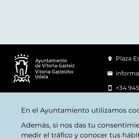
Plaza Es
informa
+34 945
© Vitoria-Gasteiz City Hall
En el Ayuntamiento utilizamos coo
Además, si nos das tu consentimie
Legal warning
Privacy
Politica de cookies
W
medir el tráfico y conocer tus háb