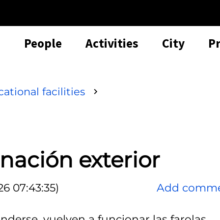
People
Activities
City
P
ational facilities
nación exterior
6 07:43:35)
Add comm
derse, vuelven a funcionar las farolas