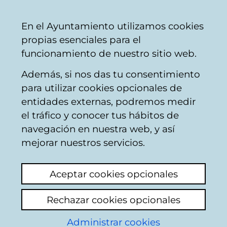
Vitoria-
Share
Con
English
En el Ayuntamiento utilizamos cookies
Gasteiz
propias esenciales para el
City
funcionamiento de nuestro sitio web.
Council
Además, si nos das tu consentimiento
Other leisure and culture
para utilizar cookies opcionales de
entidades externas, podremos medir
el tráfico y conocer tus hábitos de
No se respetan ni las
navegación en nuestra web, y así
obras de arte
mejorar nuestros servicios.
View latest comment
(added 17/02/2025
Aceptar cookies opcionales
08:14:54)
Rechazar cookies opcionales
Add comment
Administrar cookies