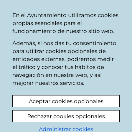
Vitoria-
Share
Con
English
En el Ayuntamiento utilizamos cookies
Gasteiz
propias esenciales para el
City
funcionamiento de nuestro sitio web.
Council
Además, si nos das tu consentimiento
Public road works
para utilizar cookies opcionales de
entidades externas, podremos medir
el tráfico y conocer tus hábitos de
Arqueta de registro
navegación en nuestra web, y así
levantada
mejorar nuestros servicios.
View latest comment
(added 09/02/2026
Aceptar cookies opcionales
08:12:51)
Rechazar cookies opcionales
Add comment
Administrar cookies