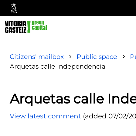
Vitoria-
Gasteiz
City
Council
Citizens' mailbox
Public space
P
Arquetas calle Independencia
Arquetas calle In
View latest comment
(added 07/02/202