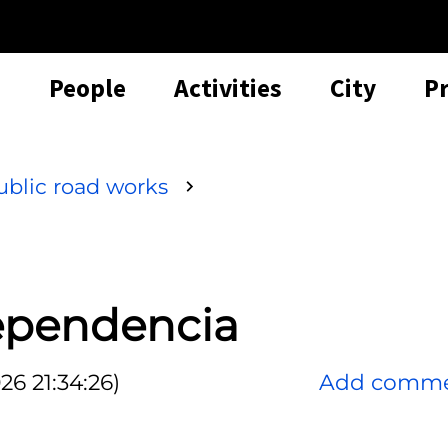
People
Activities
City
P
ublic road works
dependencia
6 21:34:26)
Add comm