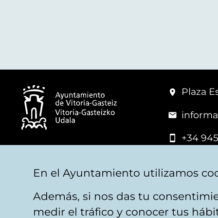
Plaza Es
informa
+34 945
© Vitoria-Gasteiz City Hall
En el Ayuntamiento utilizamos coo
Además, si nos das tu consentimie
Legal warning
Privacy
Politica de cookies
W
medir el tráfico y conocer tus háb