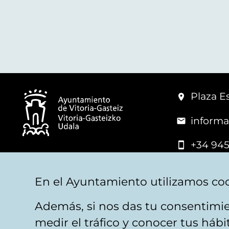
Plaza Es
informa
+34 945
© Vitoria-Gasteiz City Hall
En el Ayuntamiento utilizamos coo
Además, si nos das tu consentimie
Legal warning
Privacy
Politica de cookies
W
medir el tráfico y conocer tus háb