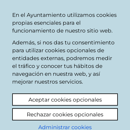
Vitoria-
Share
Con
English
En el Ayuntamiento utilizamos cookies
Gasteiz
propias esenciales para el
City
funcionamiento de nuestro sitio web.
Council
Además, si nos das tu consentimiento
para utilizar cookies opcionales de
Citizens' mailbox
entidades externas, podremos medir
el tráfico y conocer tus hábitos de
navegación en nuestra web, y así
Identification
mejorar nuestros servicios.
Select identification mode:
Aceptar cookies opcionales
I have a digital certificate or a card
Rechazar cookies opcionales
Municipal Citizen Card (TMC).
Administrar cookies