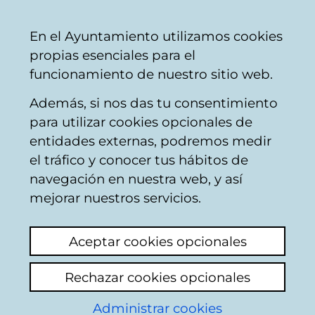
Vitoria-
Share
Con
English
En el Ayuntamiento utilizamos cookies
Gasteiz
propias esenciales para el
City
funcionamiento de nuestro sitio web.
Council
Además, si nos das tu consentimiento
para utilizar cookies opcionales de
Citizens' mailbox
entidades externas, podremos medir
el tráfico y conocer tus hábitos de
navegación en nuestra web, y así
Identification
mejorar nuestros servicios.
Select identification mode:
Aceptar cookies opcionales
I have a digital certificate or a card
Rechazar cookies opcionales
Municipal Citizen Card (TMC).
Administrar cookies