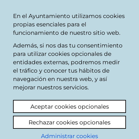
Vitoria-
Share
Con
English
En el Ayuntamiento utilizamos cookies
Gasteiz
propias esenciales para el
City
funcionamiento de nuestro sitio web.
Council
Además, si nos das tu consentimiento
para utilizar cookies opcionales de
Citizens' mailbox
entidades externas, podremos medir
el tráfico y conocer tus hábitos de
navegación en nuestra web, y así
Identification
mejorar nuestros servicios.
Select identification mode:
Aceptar cookies opcionales
I have a digital certificate or a card
Rechazar cookies opcionales
Municipal Citizen Card (TMC).
Administrar cookies