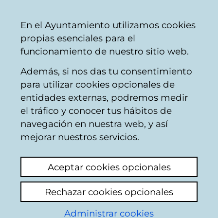
Vitoria-
Share
Con
English
En el Ayuntamiento utilizamos cookies
Gasteiz
propias esenciales para el
City
funcionamiento de nuestro sitio web.
Council
Además, si nos das tu consentimiento
para utilizar cookies opcionales de
Citizens' mailbox
entidades externas, podremos medir
el tráfico y conocer tus hábitos de
navegación en nuestra web, y así
Identification
mejorar nuestros servicios.
Select identification mode:
Aceptar cookies opcionales
I have a digital certificate or a card
Rechazar cookies opcionales
Municipal Citizen Card (TMC).
Administrar cookies