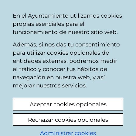
Ayuntamiento
Compartir
Con
Castellano
En el Ayuntamiento utilizamos cookies
Vitoria-
propias esenciales para el
Gasteiz
funcionamiento de nuestro sitio web.
Además, si nos das tu consentimiento
Reciclaje de residuos
para utilizar cookies opcionales de
entidades externas, podremos medir
el tráfico y conocer tus hábitos de
Contaminacion
navegación en nuestra web, y así
acústica camiones
mejorar nuestros servicios.
recoge contenedores
Aceptar cookies opcionales
"bira"
Rechazar cookies opcionales
Ver último comentario
(añadido 04/05/2026
Administrar cookies