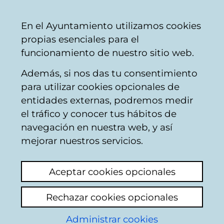
Ayuntamiento
Compartir
Con
Castellano
En el Ayuntamiento utilizamos cookies
Vitoria-
propias esenciales para el
Gasteiz
funcionamiento de nuestro sitio web.
Además, si nos das tu consentimiento
Zonas verdes
para utilizar cookies opcionales de
entidades externas, podremos medir
el tráfico y conocer tus hábitos de
jardin vertical palacio
navegación en nuestra web, y así
europa
mejorar nuestros servicios.
Ver último comentario
(añadido 18/05/2026
Aceptar cookies opcionales
08:50:42)
Rechazar cookies opcionales
Añadir comentario
Administrar cookies