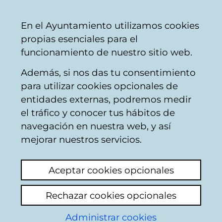
Ayuntamiento
Compartir
Con
Castellano
En el Ayuntamiento utilizamos cookies
Vitoria-
propias esenciales para el
Gasteiz
funcionamiento de nuestro sitio web.
Además, si nos das tu consentimiento
Ocupación de la vía pública
para utilizar cookies opcionales de
entidades externas, podremos medir
el tráfico y conocer tus hábitos de
Hostelería por los
navegación en nuestra web, y así
suelos
mejorar nuestros servicios.
Añadir comentario
Aceptar cookies opcionales
Adjunto foto. Algo que decir... Estén seguros
que nada cambiará.
Rechazar cookies opcionales
Administrar cookies
Ver archivo adjunto