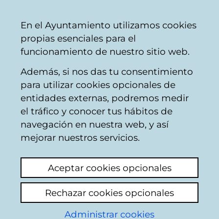
Ayuntamiento
Compartir
Con
Castellano
En el Ayuntamiento utilizamos cookies
Vitoria-
propias esenciales para el
Gasteiz
funcionamiento de nuestro sitio web.
Además, si nos das tu consentimiento
Salubridad e higiene
para utilizar cookies opcionales de
entidades externas, podremos medir
el tráfico y conocer tus hábitos de
Fuga agua y mal olor
navegación en nuestra web, y así
calle Canciller Ayala
mejorar nuestros servicios.
Ver último comentario
(añadido 11/05/2026
Aceptar cookies opcionales
07:19:14)
Rechazar cookies opcionales
Añadir comentario
Administrar cookies