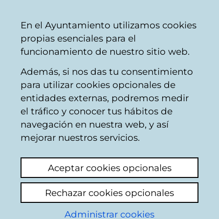
Ayuntamiento
Compartir
Con
Castellano
En el Ayuntamiento utilizamos cookies
Vitoria-
propias esenciales para el
Gasteiz
funcionamiento de nuestro sitio web.
Además, si nos das tu consentimiento
Coches y aparcamiento
para utilizar cookies opcionales de
entidades externas, podremos medir
el tráfico y conocer tus hábitos de
Apartamentos
navegación en nuestra web, y así
mejorar nuestros servicios.
Ver último comentario
(añadido 26/03/2026
08:06:51)
Aceptar cookies opcionales
Añadir comentario
Rechazar cookies opcionales
Desde que se puso la OTA en san Martín los
vecinos del lado derecho de la calle beato
Administrar cookies