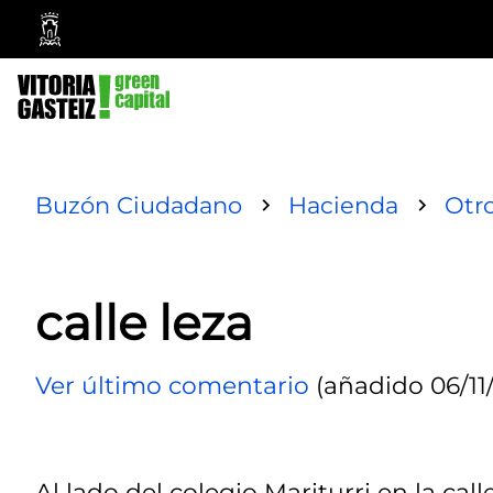
Ayuntamiento
Vitoria-
Gasteiz
Buzón Ciudadano
Hacienda
Otr
calle leza
Ver último comentario
(añadido 06/11/
Al lado del colegio Mariturri en la cal