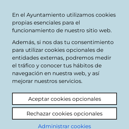
Ayuntamiento
Compartir
Con
Castellano
En el Ayuntamiento utilizamos cookies
Vitoria-
propias esenciales para el
Gasteiz
funcionamiento de nuestro sitio web.
Además, si nos das tu consentimiento
Policía Local
para utilizar cookies opcionales de
entidades externas, podremos medir
el tráfico y conocer tus hábitos de
Ruidos nocturnos
navegación en nuestra web, y así
parque Arkaiate
mejorar nuestros servicios.
Ver último comentario
(añadido 12/08/2025
Aceptar cookies opcionales
09:55:51)
Rechazar cookies opcionales
Añadir comentario
Administrar cookies