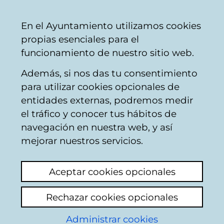
Ayuntamiento
Compartir
Con
Castellano
En el Ayuntamiento utilizamos cookies
Vitoria-
propias esenciales para el
Gasteiz
funcionamiento de nuestro sitio web.
Además, si nos das tu consentimiento
Empleo municipal
para utilizar cookies opcionales de
entidades externas, podremos medir
el tráfico y conocer tus hábitos de
Aclaración titulación
navegación en nuestra web, y así
TCAE
mejorar nuestros servicios.
Ver último comentario
(añadido 06/05/2025
Aceptar cookies opcionales
08:46:22)
Rechazar cookies opcionales
Añadir comentario
Administrar cookies
El punto 3 de las Bases Específicas para el