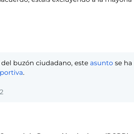
 del buzón ciudadano, este
asunto
se ha
portiva
.
22