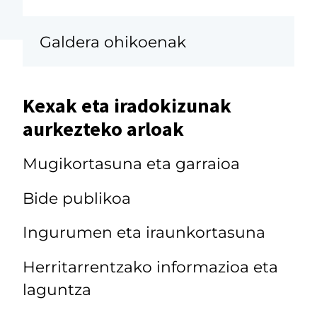
Galdera ohikoenak
Kexak eta iradokizunak
aurkezteko arloak
Mugikortasuna eta garraioa
Bide publikoa
Ingurumen eta iraunkortasuna
Herritarrentzako informazioa eta
laguntza