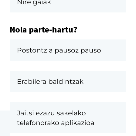
Nire gaiak
Nola parte-hartu?
Postontzia pausoz pauso
Erabilera baldintzak
Jaitsi ezazu sakelako
telefonorako aplikazioa