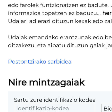
edo farolek funtzionatzen ez badute,
informazioa topatzen ez baduzu...
her
Udalari adierazi dituzun kexak edo za
Udalak emandako erantzunak edo best
ditzakezu, eta aipatu dituzun gaiak jar
Postontzirako sarbidea
Nire mintzagaiak
Sartu zure identifikazio kodea