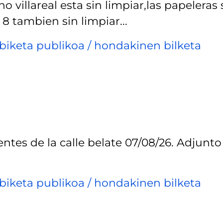
o villareal esta sin limpiar,las papeleras 
8 tambien sin limpiar...
biketa publikoa / hondakinen bilketa
fuentes de la calle belate 07/08/26. Adjunto
biketa publikoa / hondakinen bilketa