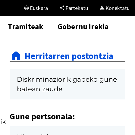
Euskara
Partekatu
Konektatu
Tramiteak
Gobernu irekia
Herritarren postontzia
Diskriminaziorik gabeko gune
batean zaude
Gune pertsonala:
ik