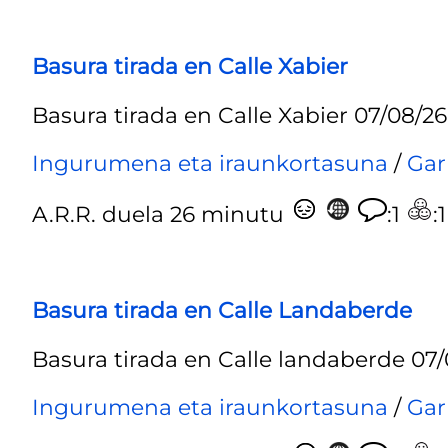
Basura tirada en Calle Xabier
Basura tirada en Calle Xabier 07/08/26
Ingurumena eta iraunkortasuna
/
Gar
A.R.R.
duela 26 minutu
:1
:1
Basura tirada en Calle Landaberde
Basura tirada en Calle landaberde 07/
Ingurumena eta iraunkortasuna
/
Gar