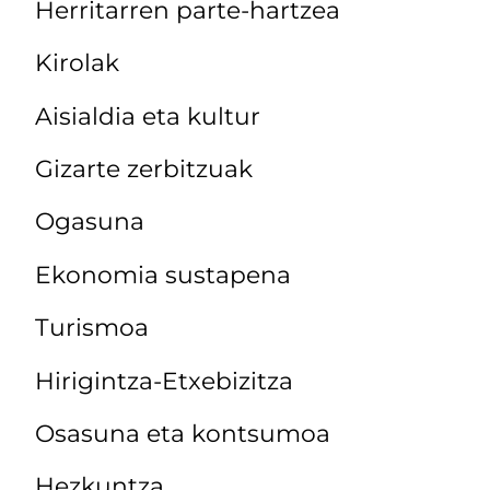
Herritarren parte-hartzea
Kirolak
Aisialdia eta kultur
Gizarte zerbitzuak
Ogasuna
Ekonomia sustapena
Turismoa
Hirigintza-Etxebizitza
Osasuna eta kontsumoa
Hezkuntza