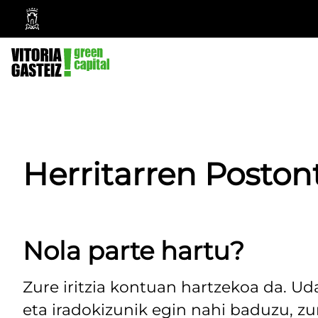
Vitoria-
Gasteizko
Udala
Herritarren Poston
Nola parte hartu?
Zure iritzia kontuan hartzekoa da. Ud
eta iradokizunik egin nahi baduzu, z