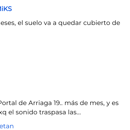
MiKS
meses, el suelo va a quedar cubierto de
Portal de Arriaga 19.. más de mes, y es
q el sonido traspasa las...
netan