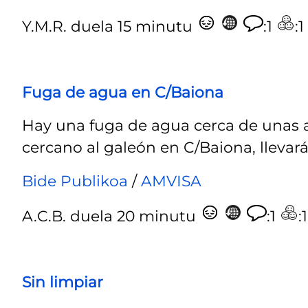
Y.M.R.
duela 15 minutu
:1
:1
Fuga de agua en C/Baiona
Hay una fuga de agua cerca de unas a
cercano al galeón en C/Baiona, llevará
Bide Publikoa
/
AMVISA
A.C.B.
duela 20 minutu
:1
:1
Sin limpiar