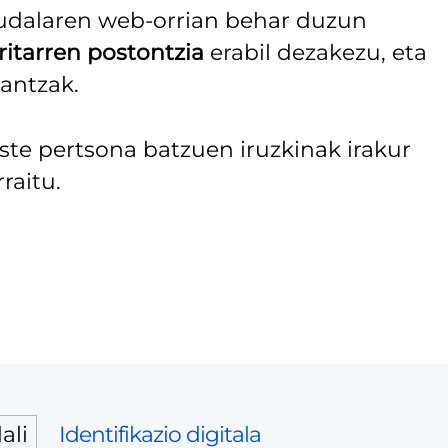
 udalaren web-orrian behar duzun
ritarren postontzia
erabil dezakezu, eta
lantzak.
e pertsona batzuen iruzkinak irakur
raitu.
Identifikazio digitala