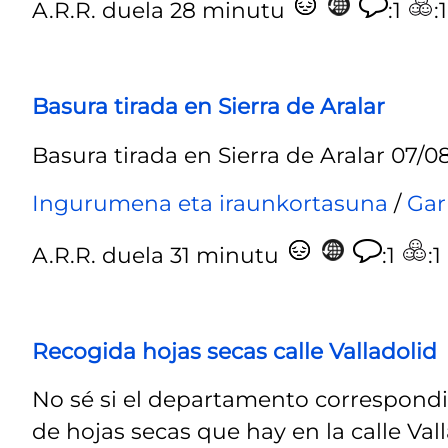
A.R.R.
duela 28 minutu
:1
:1
Basura tirada en Sierra de Aralar
Basura tirada en Sierra de Aralar 07/0
Ingurumena eta iraunkortasuna
/
Gar
A.R.R.
duela 31 minutu
:1
:1
Recogida hojas secas calle Valladolid
No sé si el departamento correspondi
de hojas secas que hay en la calle Vall