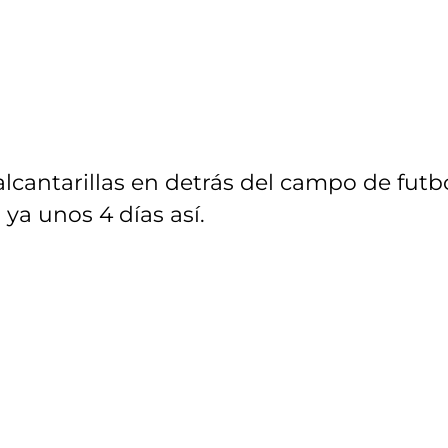
lcantarillas en detrás del campo de futb
 ya unos 4 días así.