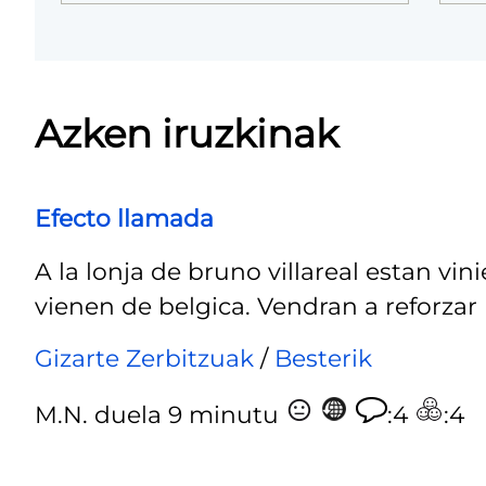
Azken iruzkinak
Efecto llamada
A la lonja de bruno villareal estan 
vienen de belgica. Vendran a reforzar 
Gizarte Zerbitzuak
/
Besterik
M.N.
duela 9 minutu
:4
:4