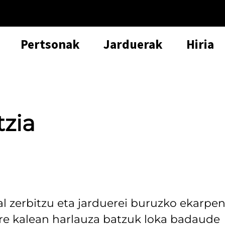
Pertsonak
Jarduerak
Hiria
tzia
al zerbitzu eta jarduerei buruzko ekarpen
ure kalean harlauza batzuk loka badaude