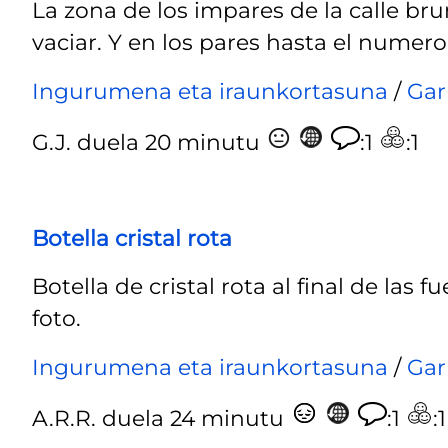
La zona de los impares de la calle brun
vaciar. Y en los pares hasta el numero 
Ingurumena eta iraunkortasuna
/
Gar
G.J.
duela 20 minutu
:1
:1
Botella cristal rota
Botella de cristal rota al final de las 
foto.
Ingurumena eta iraunkortasuna
/
Gar
A.R.R.
duela 24 minutu
:1
:1