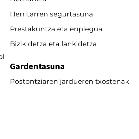
Herritarren segurtasuna
Prestakuntza eta enplegua
Bizikidetza eta lankidetza
ol
Gardentasuna
Postontziaren jardueren txostenak