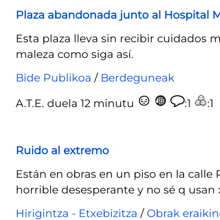
Plaza abandonada junto al Hospital 
Esta plaza lleva sin recibir cuidados 
maleza como siga así.
Bide Publikoa
/
Berdeguneak
A.T.E.
duela 12 minutu
:1
:1
Ruido al extremo
Están en obras en un piso en la calle 
horrible desesperante y no sé q usan x
Hirigintza - Etxebizitza
/
Obrak eraiki