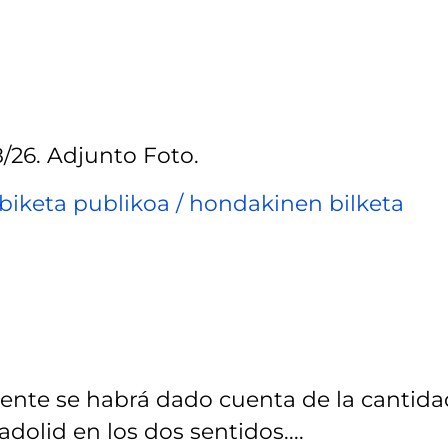
8/26. Adjunto Foto.
biketa publikoa / hondakinen bilketa
ente se habrá dado cuenta de la cantida
adolid en los dos sentidos....