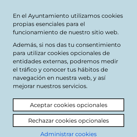
Mairie
Partager
Con
Français
En el Ayuntamiento utilizamos cookies
de
propias esenciales para el
Vitoria-
funcionamiento de nuestro sitio web.
Gasteiz
Además, si nos das tu consentimiento
para utilizar cookies opcionales de
Boletín digital de
entidades externas, podremos medir
el tráfico y conocer tus hábitos de
participación
navegación en nuestra web, y así
ciudadana
mejorar nuestros servicios.
Actualité
Hémérothèque
Aceptar cookies opcionales
Rechazar cookies opcionales
Listing des bulletins
Administrar cookies
2018