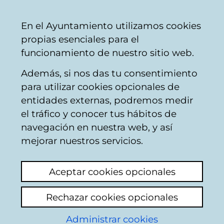
Ayuntamiento
Compartir
Con
Castellano
En el Ayuntamiento utilizamos cookies
Vitoria-
propias esenciales para el
Gasteiz
funcionamiento de nuestro sitio web.
Además, si nos das tu consentimiento
para utilizar cookies opcionales de
Boletín digital del CEA
entidades externas, podremos medir
el tráfico y conocer tus hábitos de
Actualidad
Hemeroteca
Boletín digital
navegación en nuestra web, y así
mejorar nuestros servicios.
Para suscribirse al boletín digital
Aceptar cookies opcionales
introduzca su dirección de correo
A
electrónico:
b
Rechazar cookies opcionales
s
t
Administrar cookies