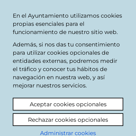
Ayuntamiento
Compartir
Con
Castellano
En el Ayuntamiento utilizamos cookies
Vitoria-
propias esenciales para el
Gasteiz
funcionamiento de nuestro sitio web.
Además, si nos das tu consentimiento
para utilizar cookies opcionales de
Boletín de noticias del
entidades externas, podremos medir
el tráfico y conocer tus hábitos de
Jardín Botánico de
navegación en nuestra web, y así
Olarizu
mejorar nuestros servicios.
Actualidad
Hemeroteca
Boletín digital
Aceptar cookies opcionales
Rechazar cookies opcionales
Listado de boletines
Administrar cookies