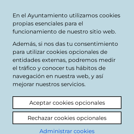
Vitoria-
Share
Con
English
En el Ayuntamiento utilizamos cookies
Gasteiz
propias esenciales para el
City
funcionamiento de nuestro sitio web.
Council
Además, si nos das tu consentimiento
para utilizar cookies opcionales de
Boletín digital de
entidades externas, podremos medir
el tráfico y conocer tus hábitos de
participación
navegación en nuestra web, y así
ciudadana
mejorar nuestros servicios.
Current affairs
Archive
Aceptar cookies opcionales
Rechazar cookies opcionales
List of bulletins
Administrar cookies
2018