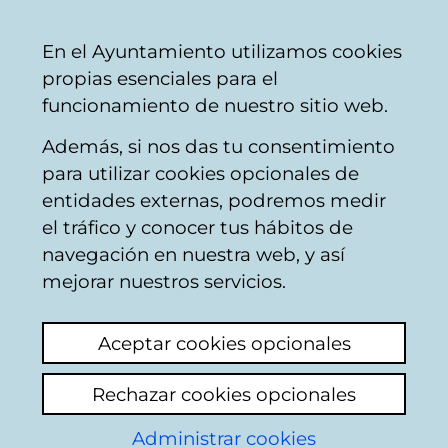
Vitoria-
Share
Con
English
En el Ayuntamiento utilizamos cookies
Gasteiz
propias esenciales para el
City
funcionamiento de nuestro sitio web.
Council
Además, si nos das tu consentimiento
para utilizar cookies opcionales de
Noticias del proyecto
entidades externas, podremos medir
el tráfico y conocer tus hábitos de
CROPS4LIFE
navegación en nuestra web, y así
mejorar nuestros servicios.
Current affairs
Archive
Digital bulletin
Aceptar cookies opcionales
You will receive an e-mail to
confirm your cancellation
Rechazar cookies opcionales
Administrar cookies