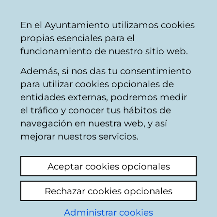
Ayuntamiento
Compartir
Con
Castellano
En el Ayuntamiento utilizamos cookies
Vitoria-
propias esenciales para el
Gasteiz
funcionamiento de nuestro sitio web.
Además, si nos das tu consentimiento
para utilizar cookies opcionales de
Buzón Ciudadano
entidades externas, podremos medir
el tráfico y conocer tus hábitos de
navegación en nuestra web, y así
Identificación
mejorar nuestros servicios.
Seleccione el modo de identificación:
Aceptar cookies opcionales
Dispongo de un certificado digital o de
Rechazar cookies opcionales
una tarjeta Tarjeta Municipal Ciudadana
(TMC).
Administrar cookies