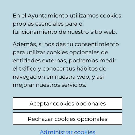
Ayuntamiento
Compartir
Con
Castellano
En el Ayuntamiento utilizamos cookies
Vitoria-
propias esenciales para el
Gasteiz
funcionamiento de nuestro sitio web.
Además, si nos das tu consentimiento
para utilizar cookies opcionales de
Buzón Ciudadano
entidades externas, podremos medir
el tráfico y conocer tus hábitos de
navegación en nuestra web, y así
Identificación
mejorar nuestros servicios.
Seleccione el modo de identificación:
Aceptar cookies opcionales
Dispongo de un certificado digital o de
Rechazar cookies opcionales
una tarjeta Tarjeta Municipal Ciudadana
(TMC).
Administrar cookies