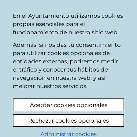
Ayuntamiento
Compartir
Con
Castellano
En el Ayuntamiento utilizamos cookies
Vitoria-
propias esenciales para el
Gasteiz
funcionamiento de nuestro sitio web.
Además, si nos das tu consentimiento
para utilizar cookies opcionales de
Buzón Ciudadano
entidades externas, podremos medir
el tráfico y conocer tus hábitos de
navegación en nuestra web, y así
Identificación
mejorar nuestros servicios.
Seleccione el modo de identificación:
Aceptar cookies opcionales
Dispongo de un certificado digital o de
Rechazar cookies opcionales
una tarjeta Tarjeta Municipal Ciudadana
(TMC).
Administrar cookies