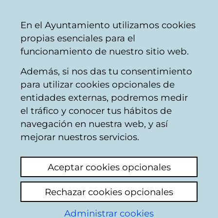
Ayuntamiento
Compartir
Con
Castellano
En el Ayuntamiento utilizamos cookies
Vitoria-
propias esenciales para el
Gasteiz
funcionamiento de nuestro sitio web.
Además, si nos das tu consentimiento
para utilizar cookies opcionales de
Buzón Ciudadano
entidades externas, podremos medir
el tráfico y conocer tus hábitos de
navegación en nuestra web, y así
Identificación
mejorar nuestros servicios.
Seleccione el modo de identificación:
Aceptar cookies opcionales
Dispongo de un certificado digital o de
Rechazar cookies opcionales
una tarjeta Tarjeta Municipal Ciudadana
(TMC).
Administrar cookies