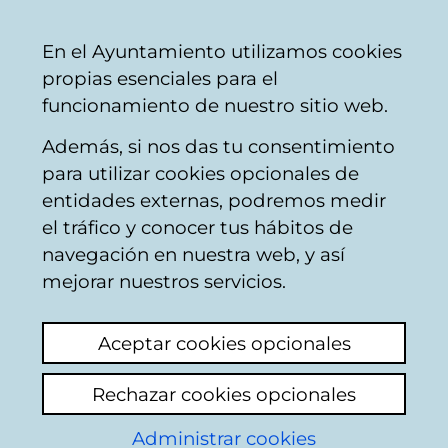
Mairie
Partager
Con
Français
En el Ayuntamiento utilizamos cookies
de
propias esenciales para el
Vitoria-
funcionamiento de nuestro sitio web.
Gasteiz
Además, si nos das tu consentimiento
Catégories thématiques
para utilizar cookies opcionales de
entidades externas, podremos medir
el tráfico y conocer tus hábitos de
Promotion de l.emploi
navegación en nuestra web, y así
mejorar nuestros servicios.
Ajouter un nouveau sujet
Un gasto inecesario
Aceptar cookies opcionales
Estimado sr/sra:
Rechazar cookies opcionales
Entendiendo que usted se refiere al
Administrar cookies