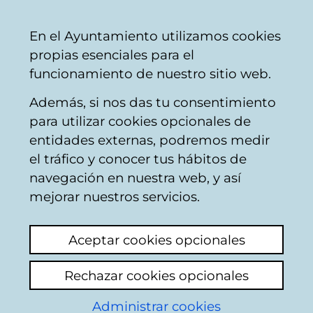
Mairie
Partager
Con
Français
En el Ayuntamiento utilizamos cookies
de
propias esenciales para el
Vitoria-
funcionamiento de nuestro sitio web.
Gasteiz
Además, si nos das tu consentimiento
Catégories thématiques
para utilizar cookies opcionales de
entidades externas, podremos medir
el tráfico y conocer tus hábitos de
Autres services
navegación en nuestra web, y así
sociaux
mejorar nuestros servicios.
Du
1
au
20 sur un total de
45
résultats
Aceptar cookies opcionales
Rechazar cookies opcionales
1
Suivant
Administrar cookies