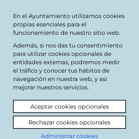
Mairie
Partager
Con
Français
En el Ayuntamiento utilizamos cookies
de
propias esenciales para el
Vitoria-
funcionamiento de nuestro sitio web.
Gasteiz
Además, si nos das tu consentimiento
Catégories thématiques
para utilizar cookies opcionales de
entidades externas, podremos medir
el tráfico y conocer tus hábitos de
Autres loisirs et
navegación en nuestra web, y así
culture
mejorar nuestros servicios.
Du
1
au
20 sur un total de
204
résultats
Aceptar cookies opcionales
Rechazar cookies opcionales
1
Suivant
Administrar cookies