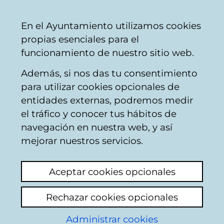
Mairie
Partager
Con
Français
En el Ayuntamiento utilizamos cookies
de
propias esenciales para el
Vitoria-
funcionamiento de nuestro sitio web.
Gasteiz
Además, si nos das tu consentimiento
Catégories thématiques
para utilizar cookies opcionales de
entidades externas, podremos medir
el tráfico y conocer tus hábitos de
Écoles maternelles
navegación en nuestra web, y así
mejorar nuestros servicios.
Du
1
au
20 sur un total de
28
résultats
Aceptar cookies opcionales
1
Suivant
Rechazar cookies opcionales
Ajouter un nouveau sujet
Administrar cookies