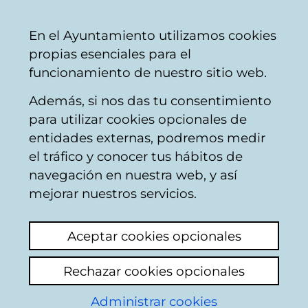
Mairie
Partager
Con
Français
En el Ayuntamiento utilizamos cookies
de
propias esenciales para el
Vitoria-
funcionamiento de nuestro sitio web.
Gasteiz
Además, si nos das tu consentimiento
Catégories thématiques
para utilizar cookies opcionales de
entidades externas, podremos medir
el tráfico y conocer tus hábitos de
Autres sports
navegación en nuestra web, y así
mejorar nuestros servicios.
Du
1
au
20 sur un total de
28
résultats
Aceptar cookies opcionales
1
Suivant
Rechazar cookies opcionales
Ajouter un nouveau sujet
Administrar cookies