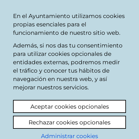
Mairie
Partager
Con
Français
En el Ayuntamiento utilizamos cookies
de
propias esenciales para el
Vitoria-
funcionamiento de nuestro sitio web.
Gasteiz
Además, si nos das tu consentimiento
Catégories thématiques
para utilizar cookies opcionales de
entidades externas, podremos medir
el tráfico y conocer tus hábitos de
Mobilier urbain
navegación en nuestra web, y así
mejorar nuestros servicios.
Du
1
au
20 sur un total de
1351
résultats
Aceptar cookies opcionales
1
Suivant
Rechazar cookies opcionales
Ajouter un nouveau sujet
Administrar cookies
Acondicionamiento calle Donostia (altura