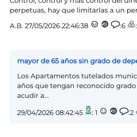
Control, control y más control del di
perpetuas, hay que limitarlas a un pe
A.B.
27/05/2026 22:46:38
:6
mayor de 65 años sin grado de de
Los Apartamentos tutelados munici
años que tengan reconocido grado 
acudir a...
29/04/2026 08:42:45
: 1
:2