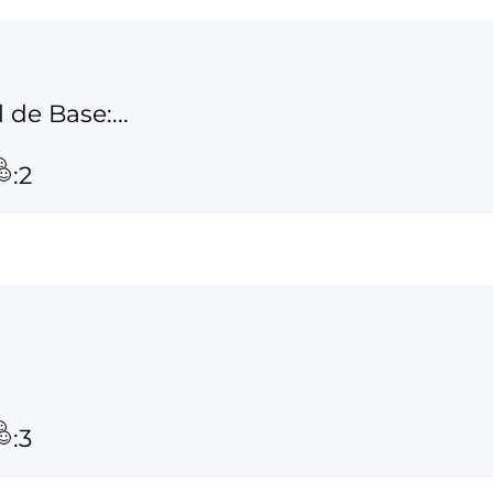
 de Base:...
:2
:3