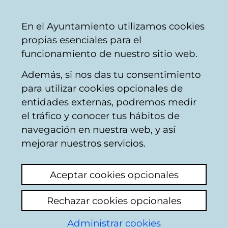
Mairie
Partager
Con
Français
En el Ayuntamiento utilizamos cookies
de
propias esenciales para el
Vitoria-
funcionamiento de nuestro sitio web.
Gasteiz
Además, si nos das tu consentimiento
Catégories thématiques
para utilizar cookies opcionales de
entidades externas, podremos medir
el tráfico y conocer tus hábitos de
Participation des
navegación en nuestra web, y así
Citoyens
mejorar nuestros servicios.
Du
1
au
20 sur un total de
153
résultats
Aceptar cookies opcionales
Rechazar cookies opcionales
1
Suivant
Administrar cookies