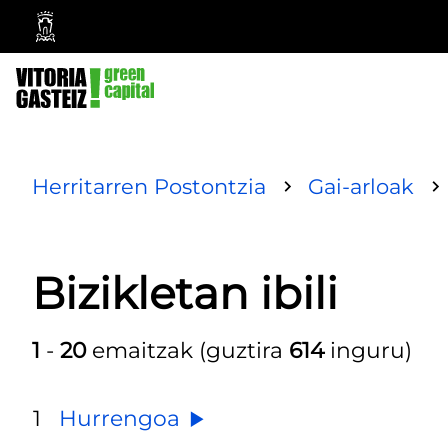
Vitoria-
Gasteizko
Udala
Herritarren Postontzia
Gai-arloak
Bizikletan ibili
1
-
20
emaitzak (guztira
614
inguru)
1
Hurrengoa