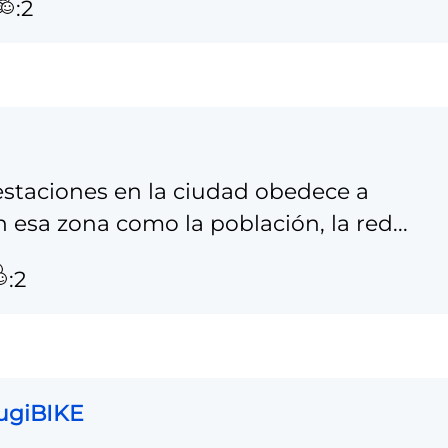
:2
estaciones en la ciudad obedece a
n esa zona como la población, la red...
:2
MugiBIKE